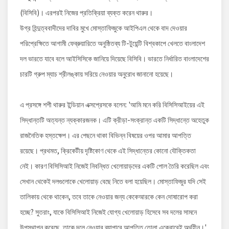
(বিসিবি)। এরপরই নিজের প্রতিক্রিয়া ব্যক্ত করেন থারুর।
উগ্র হিন্দুত্ববাদীদের দাবির মুখে মোস্তাফিজুকে আইপিএল থেকে বাদ দেওয়ার
পরিপ্রেক্ষিতে আগামী ফেব্রুয়ারিতে অনুষ্ঠিতব্য টি-টুয়েন্টি বিশ্বকাপে খেলতে বাংলাদেশ
দল ভারতে যাবে বলে আইসিসিকে জানিয়ে দিয়েছে বিসিবি। ভারতে নির্ধারিত বাংলাদেশের
চারটি গ্রুপ ম্যাচ শ্রীলঙ্কায় সরিয়ে নেওয়ার অনুরোধ জানানো হয়েছে।
এ প্রসঙ্গে শশী থারুর ইন্ডিয়ান এক্সপ্রেসকে বলেন: 'আমি মনে করি বিসিসিআইয়ের এই
সিদ্ধান্তটি অত্যন্ত ন্যক্কারজনক। এটি ক্রীড়া-সংক্রান্ত একটি সিদ্ধান্তে অহেতুক
রাজনৈতিক হস্তক্ষেপ। এর পেছনে থাকা বিভিন্ন বিষয়ের ওপর আমার আপত্তি
রয়েছে। প্রথমত, ক্রিকেটীয় দৃষ্টিকোণ থেকে এই সিদ্ধান্তের কোনো যৌক্তিকতা
নেই। কারণ বিসিসিআই নিজেই নিবন্ধিত খেলোয়াড়দের একটি পোল তৈরি করেছিল এবং
সেখান থেকেই দলগুলোকে খেলোয়াড় বেছে নিতে বলা হয়েছিল। মোস্তাফিজুর যদি সেই
তালিকায় থেকে থাকেন, তবে তাকে নেওয়ার জন্য কেকেআরকে কেন দোষারোপ করা
হচ্ছে? সুতরাং, যাকে বিসিসিআই নিজেই যোগ্য খেলোয়াড় হিসেবে সব দলের সামনে
উপস্থাপন করেছে, তাকে দলে নেওয়ার ব্যাপারে আপত্তি তোলা একেবারেই অর্থহীন।'