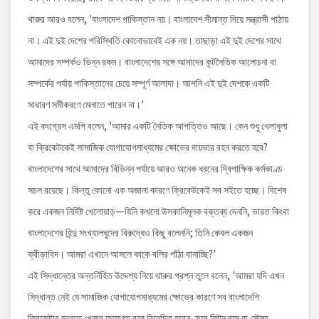
থারুর আরও বলেন, 'বাংলাদেশ পাকিস্তান নয়। বাংলাদেশ সীমান্ত দিয়ে সন্ত্রাসী পাঠায়
না। এই দুই দেশের পরিস্থিতি কোনোভাবেই এক নয়। তাছাড়া এই দুই দেশের সাথে
আমাদের সম্পর্কও ভিন্ন রকম। বাংলাদেশের সঙ্গে আমাদের কূটনৈতিক আলোচনা বা
সম্পর্কের পর্যায় পাকিস্তানের চেয়ে সম্পূর্ণ আলাদা। আপনি এই দুই দেশকে একটি
সাধারণ সমীকরণে মেলাতে পারেন না।'
এই কংগ্রেস এমপি বলেন, 'আমার একটি নৈতিক আপত্তিও আছে। কেন শুধু খেলাধুলা
বা ক্রিকেটকেই সামাজিক যোগাযোগমাধ্যমের ক্ষোভের দায়ভার বহন করতে হবে?
বাংলাদেশের সাথে আমাদের বিভিন্ন পর্যায়ে আরও অনেক ধরনের দ্বিপাক্ষিক কর্মকাণ্ড
সচল রয়েছে। কিন্তু কোনো এক অজানা কারণে ক্রিকেটকেই সব সইতে হচ্ছে। বিশেষ
করে একজন নির্দিষ্ট খেলোয়াড়—যিনি কখনো উসকানিমূলক বক্তব্য দেননি, ভারত কিংবা
বাংলাদেশের হিন্দু সংখ্যালঘুদের বিরুদ্ধেও কিছু বলেননি; তিনি কেবল একজন
ক্রীড়াবিদ। আমরা এখানে আসলে কাকে বলির পাঁঠা বানাচ্ছি?'
এই সিদ্ধান্তের অন্তর্নিহিত উদ্দেশ্য নিয়ে থারুর প্রশ্ন তুলে বলেন, 'আমরা যদি এখন
সিদ্ধান্ত নেই যে সামাজিক যোগাযোগমাধ্যমের ক্ষোভের কারণে সব বাংলাদেশি
ক্রিকেটার ভারতে খেলার অযোগ্য বলে বিবেচিত হবেন, তবে লিটন দাস বা সৌম্য