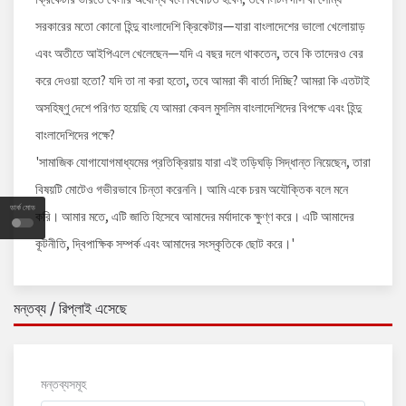
সরকারের মতো কোনো হিন্দু বাংলাদেশি ক্রিকেটার—যারা বাংলাদেশের ভালো খেলোয়াড়
এবং অতীতে আইপিএলে খেলেছেন—যদি এ বছর দলে থাকতেন, তবে কি তাদেরও বের
করে দেওয়া হতো? যদি তা না করা হতো, তবে আমরা কী বার্তা দিচ্ছি? আমরা কি এতটাই
অসহিষ্ণু দেশে পরিণত হয়েছি যে আমরা কেবল মুসলিম বাংলাদেশিদের বিপক্ষে এবং হিন্দু
বাংলাদেশিদের পক্ষে?
'সামাজিক যোগাযোগমাধ্যমের প্রতিক্রিয়ায় যারা এই তড়িঘড়ি সিদ্ধান্ত নিয়েছেন, তারা
বিষয়টি মোটেও গভীরভাবে চিন্তা করেননি। আমি একে চরম অযৌক্তিক বলে মনে
ডার্ক মোড
করি। আমার মতে, এটি জাতি হিসেবে আমাদের মর্যাদাকে ক্ষুণ্ণ করে। এটি আমাদের
কূটনীতি, দ্বিপাক্ষিক সম্পর্ক এবং আমাদের সংস্কৃতিকে ছোট করে।'
মন্তব্য / রিপ্লাই এসেছে
মন্তব্যসমূহ