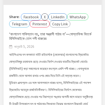
Share:
Facebook
X
LinkedIn
WhatsApp
Telegram
Pinterest
Copy Link
‘বাংলাদেশ পাকিস্তান নয়, তারা সন্ত্রাসী পাঠায় না’—মোস্তাফিজ বিতর্কে
বিসিসিআইকে তোপ শশী থারুরের
জানুয়ারী 5, 2026
আইপিএলের দল কলকাতা নাইট রাইডার্সকে (কেকেআর) বাংলাদেশের ক্রিকেটার
মোস্তাফিজুর রহমানকে ছেড়ে দেওয়ার নির্দেশ দেওয়ায় ভারতীয় ক্রিকেট বোর্ডের
(বিসিসিআই) কড়া সমালোচনা করেছেন কংগ্রেস এমপি শশী থারুর। খেলাধুলাকে
রাজনীতি থেকে আলাদা রাখার ওপর জোর দিয়ে তিনি এই মন্তব্য করেন।
ইন্ডিয়ান এক্সপ্রেস-এর সঙ্গে আলাপকালে থারুর বলেন, বিসিসিআইয়ের এই পদক্ষেপ
ক্রিকেটের অহেতুক রাজনৈতিকীকরণ। বিসিসিআইয়ের নির্দেশে কেকেআর
মোস্তাফিজকে ছেড়ে দেওয়ার পর নিরাপত্তা শঙ্কায় আগামী মাসে ভারতে অনুষ্ঠিতব্য
টি-টুয়েন্টি বিশ্বকাপে দল না পাঠানোর সিদ্ধান্ত নিয়েছে বাংলাদেশ ক্রিকেট বোর্ড