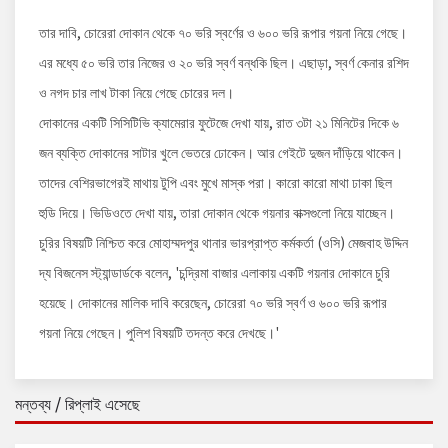
তার দাবি, চোরেরা দোকান থেকে ৭০ ভরি স্বর্ণের ও ৬০০ ভরি রূপার গয়না নিয়ে গেছে।
এর মধ্যে ৫০ ভরি তার নিজের ও ২০ ভরি স্বর্ণ বন্ধকি ছিল। এছাড়া, স্বর্ণ কেনার রশিদ
ও নগদ চার লাখ টাকা নিয়ে গেছে চোরের দল।
দোকানের একটি সিসিটিভি ক্যামেরার ফুটেজে দেখা যায়, রাত ৩টা ২১ মিনিটের দিকে ৬
জন ব্যক্তি দোকানের সাটার খুলে ভেতরে ঢোকেন। আর গেইটে দুজন দাঁড়িয়ে থাকেন।
তাদের বেশিরভাগেরই মাথায় টুপি এবং মুখে মাস্ক পরা। কারো কারো মাথা ঢাকা ছিল
হুডি দিয়ে। ভিডিওতে দেখা যায়, তারা দোকান থেকে গয়নার বাক্সগুলো নিয়ে যাচ্ছেন।
চুরির বিষয়টি নিশ্চিত করে মোহাম্মদপুর থানার ভারপ্রাপ্ত কর্মকর্তা (ওসি) মেজবাহ উদ্দিন
দ্য বিজনেস স্ট্যান্ডার্ডকে বলেন, 'চন্দ্রিমা বাজার এলাকায় একটি গয়নার দোকানে চুরি
হয়েছে। দোকানের মালিক দাবি করেছেন, চোরেরা ৭০ ভরি স্বর্ণ ও ৬০০ ভরি রূপার
গয়না নিয়ে গেছেন। পুলিশ বিষয়টি তদন্ত করে দেখছে।'
মন্তব্য / রিপ্লাই এসেছে