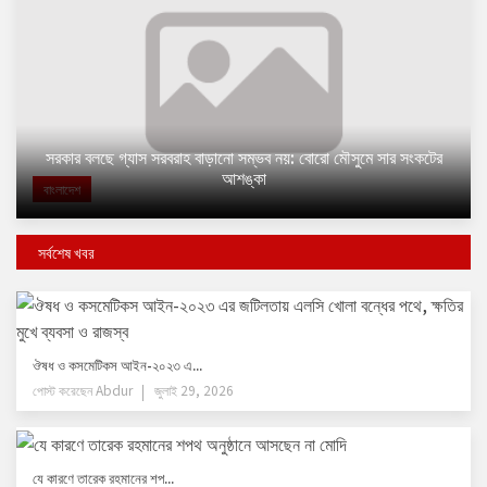
সরকার বলছে গ্যাস সরবরাহ বাড়ানো সম্ভব নয়: বোরো মৌসুমে সার সংকটের
আশঙ্কা
বাংলাদেশ
সর্বশেষ খবর
ঔষধ ও কসমেটিকস আইন-২০২৩ এ...
পোস্ট করেছেন
Abdur
জুলাই 29, 2026
যে কারণে তারেক রহমানের শপ...