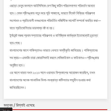
এছাড়া ভেন্যু বদলালে আইসিসিকে বেশ কিছু কঠিন পরিচালনাগত পরিবর্তন আনতে
হবে। যেমন শ্রীলঙ্কায় নতুন করে সূচি সাজানো, ভারতে টিকেট বিক্রির পরিকল্পনা
সংশোধন ও প্রতিযোগী দলগুলোকে পরিবর্তিত লজিস্টিক সাপোর্ট সম্পর্কে অবহিত করা—
যাতে প্রতিযোগিতার ভারসাম্য নষ্ট না হয়।
টুর্নামেন্ট শুরুর প্রথম সপ্তাহের পরিকল্পনা ও বাণিজ্যিক কার্যক্রম ইতোমধ্যেই চূড়ান্ত
হয়ে গেছে।
বাংলাদেশের আগে পাকিস্তানও ভারতে খেলতে অস্বীকৃতি জানিয়েছে। পাকিস্তানের
সব ম্যাচ—এমনকি তারা কোয়ালিফাই করলে সেমিফাইনাল ও ফাইনালও—শ্রীলঙ্কায়
অনুষ্ঠিত হবে।
এর আগে ভারত যখন ২০২৩ সালে ওয়ানডে বিশ্বকাপের আয়োজন করেছিল, তখন
বাংলাদেশের অনেক সাংবাদিক ভিসা-সংক্রান্ত জটিলতার সম্মুখীন হওয়ার কথা
জানিয়েছিলেন।
মন্তব্য / রিপ্লাই এসেছে
ডার্ক মোড