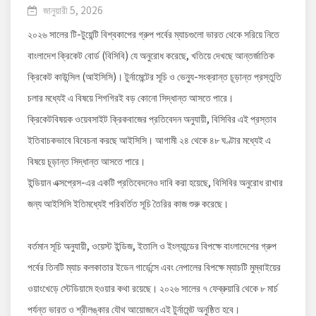
জানুয়ারী 5, 2026
২০২৬ সালের টি-টুয়েন্টি বিশ্বকাপের গ্রুপ পর্বের ম্যাচগুলো ভারত থেকে সরিয়ে নিতে
বাংলাদেশ ক্রিকেট বোর্ড (বিসিবি) যে অনুরোধ করেছে, খতিয়ে দেখছে আন্তর্জাতিক
ক্রিকেট কাউন্সিল (আইসিসি)। টুর্নামেন্টের সূচি ও ভেন্যু-সংক্রান্ত চূড়ান্ত প্রস্তুতি
চলার মধ্যেই এ বিষয়ে শিগগিরই বড় কোনো সিদ্ধান্ত আসতে পারে।
ক্রিকেটবিষয়ক ওয়েবসাইট ক্রিকবাজের প্রতিবেদন অনুযায়ী, বিসিবির এই প্রস্তাব
ইতিবাচকভাবে বিবেচনা করছে আইসিসি। আগামী ২৪ থেকে ৪৮ ঘণ্টার মধ্যেই এ
বিষয়ে চূড়ান্ত সিদ্ধান্ত আসতে পারে।
ইন্ডিয়ান এক্সপ্রেস-এর একটি প্রতিবেদনেও দাবি করা হয়েছে, বিসিবির অনুরোধ রাখার
জন্য আইসিসি ইতিমধ্যেই পরিবর্তিত সূচি তৈরির কাজ শুরু করেছে।
বর্তমান সূচি অনুযায়ী, ওয়েস্ট ইন্ডিজ, ইতালি ও ইংল্যান্ডের বিপক্ষে বাংলাদেশের গ্রুপ
পর্বের তিনটি ম্যাচ কলকাতার ইডেন গার্ডেন্সে এবং নেপালের বিপক্ষে ম্যাচটি মুম্বাইয়ের
ওয়াংখেড়ে স্টেডিয়ামে হওয়ার কথা রয়েছে। ২০২৬ সালের ৭ ফেব্রুয়ারি থেকে ৮ মার্চ
পর্যন্ত ভারত ও শ্রীলঙ্কার যৌথ আয়োজনে এই টুর্নামেন্ট অনুষ্ঠিত হবে।