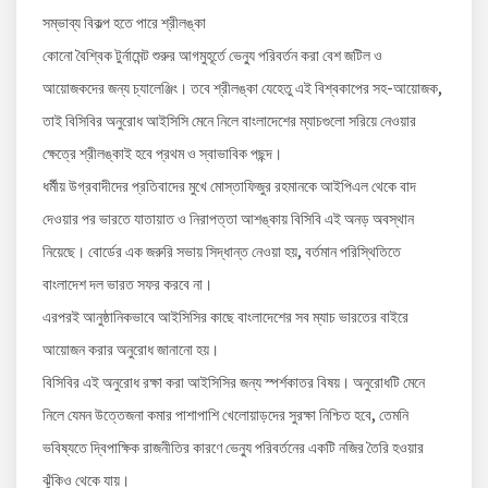
সম্ভাব্য বিকল্প হতে পারে শ্রীলঙ্কা
কোনো বৈশ্বিক টুর্নামেন্ট শুরুর আগমুহূর্তে ভেন্যু পরিবর্তন করা বেশ জটিল ও
আয়োজকদের জন্য চ্যালেঞ্জিং। তবে শ্রীলঙ্কা যেহেতু এই বিশ্বকাপের সহ-আয়োজক,
তাই বিসিবির অনুরোধ আইসিসি মেনে নিলে বাংলাদেশের ম্যাচগুলো সরিয়ে নেওয়ার
ক্ষেত্রে শ্রীলঙ্কাই হবে প্রথম ও স্বাভাবিক পছন্দ।
ধর্মীয় উগ্রবাদীদের প্রতিবাদের মুখে মোস্তাফিজুর রহমানকে আইপিএল থেকে বাদ
দেওয়ার পর ভারতে যাতায়াত ও নিরাপত্তা আশঙ্কায় বিসিবি এই অনড় অবস্থান
নিয়েছে। বোর্ডের এক জরুরি সভায় সিদ্ধান্ত নেওয়া হয়, বর্তমান পরিস্থিতিতে
বাংলাদেশ দল ভারত সফর করবে না।
এরপরই আনুষ্ঠানিকভাবে আইসিসির কাছে বাংলাদেশের সব ম্যাচ ভারতের বাইরে
আয়োজন করার অনুরোধ জানানো হয়।
বিসিবির এই অনুরোধ রক্ষা করা আইসিসির জন্য স্পর্শকাতর বিষয়। অনুরোধটি মেনে
নিলে যেমন উত্তেজনা কমার পাশাপাশি খেলোয়াড়দের সুরক্ষা নিশ্চিত হবে, তেমনি
ভবিষ্যতে দ্বিপাক্ষিক রাজনীতির কারণে ভেন্যু পরিবর্তনের একটি নজির তৈরি হওয়ার
ঝুঁকিও থেকে যায়।