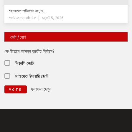
‘বাংলাদেশ পাকিস্তান নয়, ত...
পোস্ট করেছেন
Abdur
জানুয়ারী 5, 2026
ভোট / পোল
কে জিতবে আসন্ন জাতীয় নির্বাচন?
বিএনপি জোট
জামায়েত ইসলামী জোট
ফলাফল দেখুন
VOTE