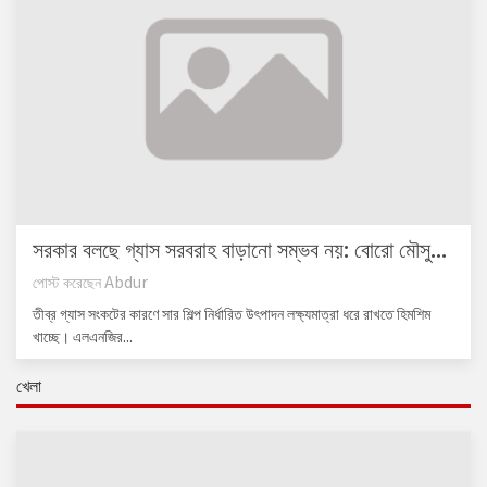
সরকার বলছে গ্যাস সরবরাহ বাড়ানো সম্ভব নয়: বোরো মৌসু...
পোস্ট করেছেন
Abdur
তীব্র গ্যাস সংকটের কারণে সার শিল্প নির্ধারিত উৎপাদন লক্ষ্যমাত্রা ধরে রাখতে হিমশিম
খাচ্ছে। এলএনজির...
খেলা